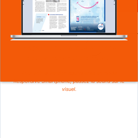
Magazine numérique en mode
double-page sur ordinateur
Pour voir la version équivalente en mode
Responsive Smartphone, passez la souris sur le
visuel.
Le mode Responsive sur smartphone
Pour voir la version équivalente en mode Desktop
(ordinateur), déplacez la souris en dehors du
visuel.