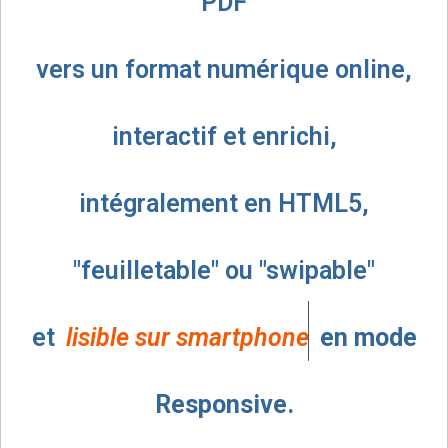
PDF
vers un format numérique online,
interactif et enrichi,
intégralement en HTML5,
"feuilletable" ou "swipable"
et
l
i
s
i
b
l
e
s
u
r
s
m
a
r
t
p
h
o
n
e
s
en mode
Responsive.