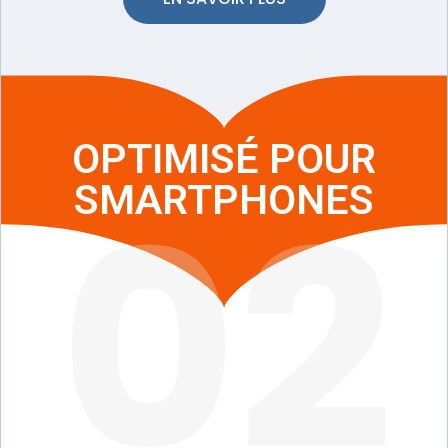
OPTIMISÉ POUR
02
SMARTPHONES